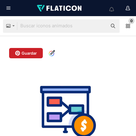
0
Guardar