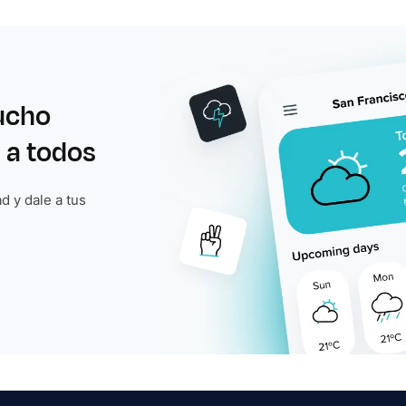
ucho
 a todos
d y dale a tus