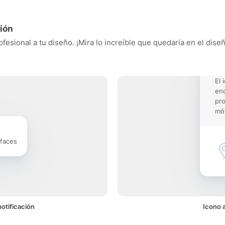
ión
fesional a tu diseño. ¡Mira lo increíble que quedaría en el dise
El 
enc
pro
móv
rfaces
otificación
Icono 