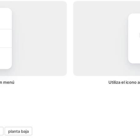
un menú
Utiliza el icono
planta baja