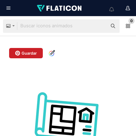
0
Guardar