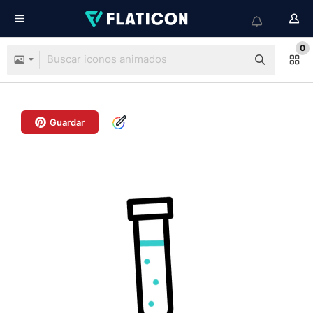
0
Guardar