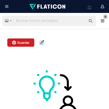
0
Guardar