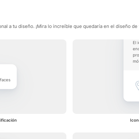
al a tu diseño. ¡Mira lo increíble que quedaría en el diseño de 
El 
enc
pro
móv
rfaces
ificación
Icon