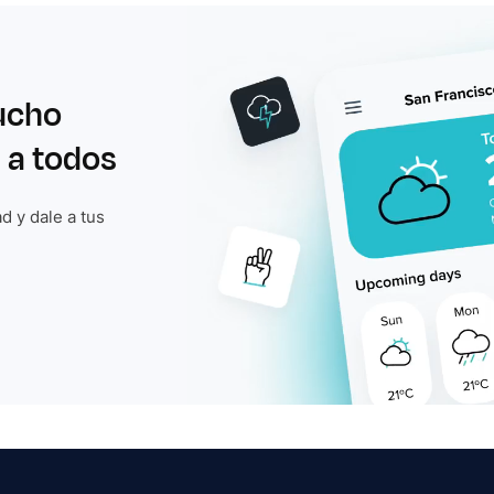
ucho
 a todos
d y dale a tus