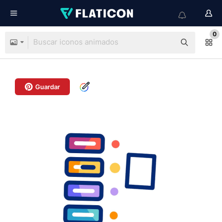
0
Guardar