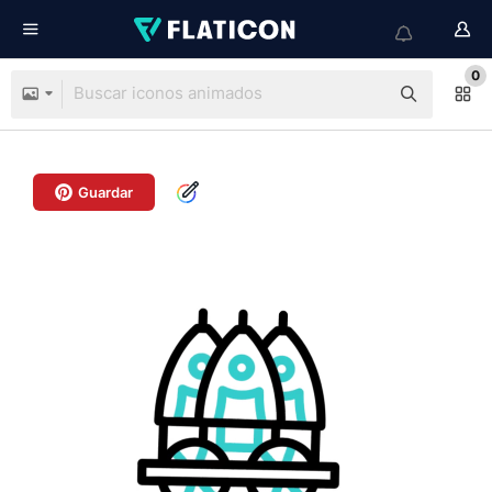
0
Guardar