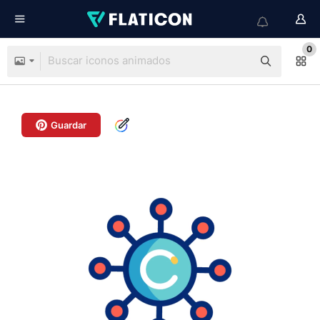
0
Guardar