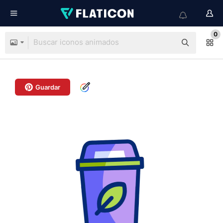
0
Guardar