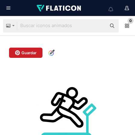
0
Guardar