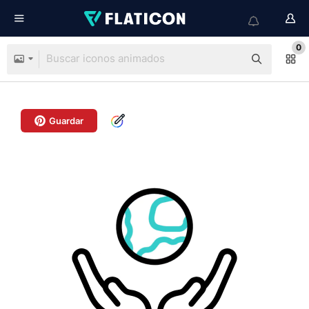
0
Guardar