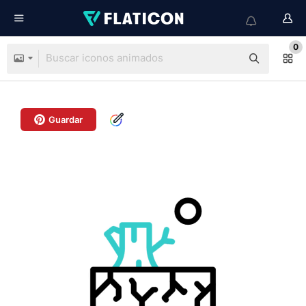
0
Guardar