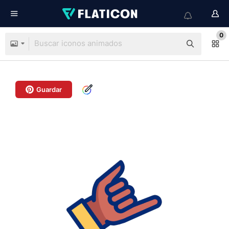
0
Guardar