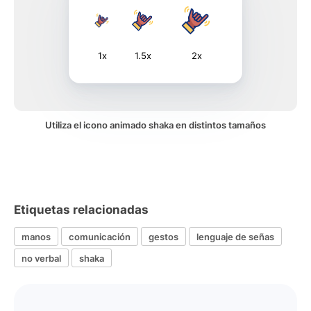
1x
1.5x
2x
Utiliza el icono animado shaka en distintos tamaños
Etiquetas relacionadas
manos
comunicación
gestos
lenguaje de señas
no verbal
shaka