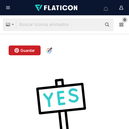
0
Guardar