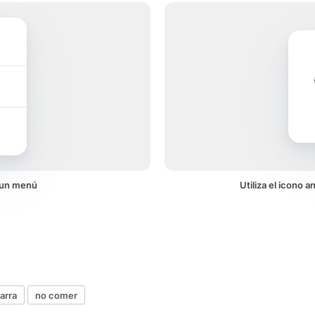
 un menú
Utiliza el icono
arra
no comer