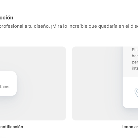
cción
ofesional a tu diseño. ¡Mira lo increíble que quedaría en el dis
El 
ha
pe
int
rfaces
notificación
Icono a