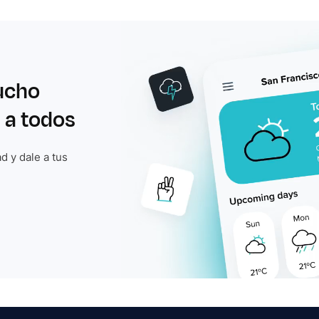
ucho
 a todos
d y dale a tus