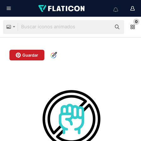
0
Guardar