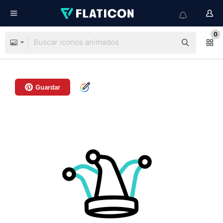
0
Guardar