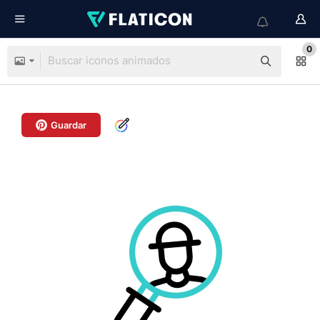
0
Guardar