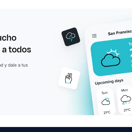
ucho
 a todos
d y dale a tus