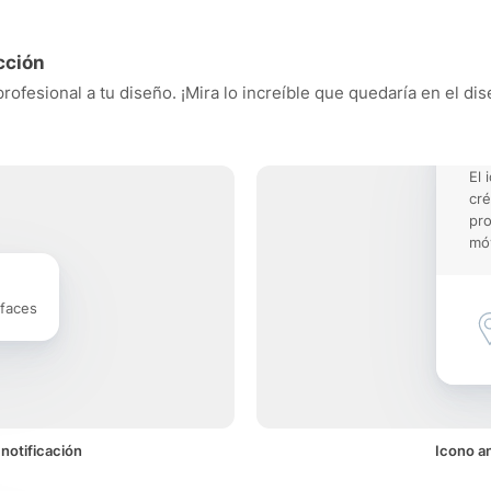
cción
profesional a tu diseño. ¡Mira lo increíble que quedaría en el di
El 
cré
pro
móv
rfaces
 notificación
Icono an