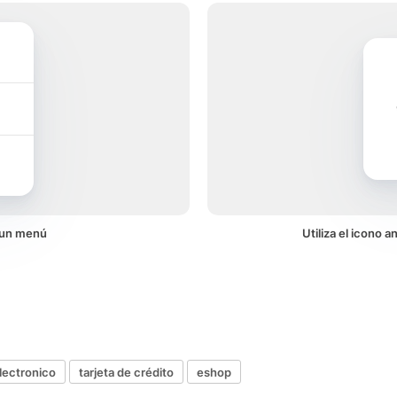
n un menú
Utiliza el icono 
lectronico
tarjeta de crédito
eshop