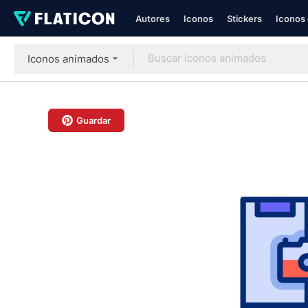
Autores
Iconos
Stickers
Iconos 
Iconos animados
Guardar