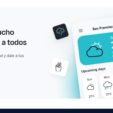
ucho
 a todos
d y dale a tus