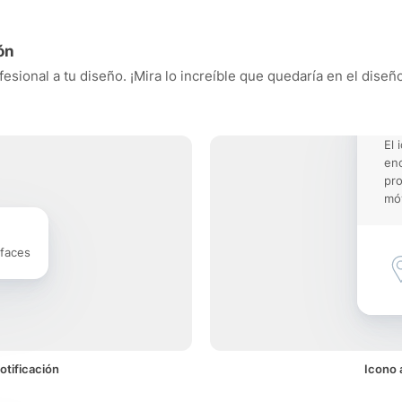
ón
esional a tu diseño. ¡Mira lo increíble que quedaría en el diseñ
El 
enc
pro
móv
rfaces
otificación
Icono 