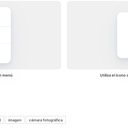
un menú
Utiliza el icon
l
imagen
cámara fotográfica