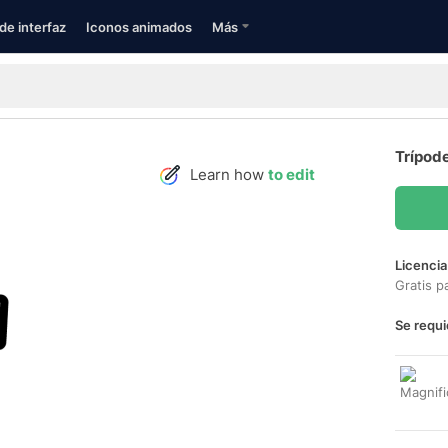
de interfaz
Iconos animados
Más
Trípod
Learn how
to edit
Licencia
Gratis p
Se requi