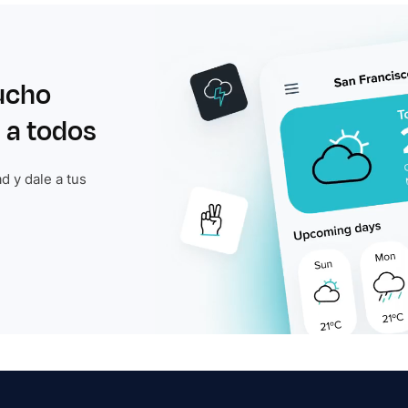
ucho
 a todos
d y dale a tus