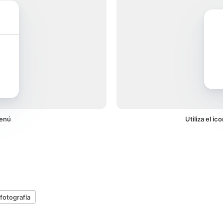
menú
Utiliza el i
fotografía