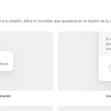
 a tu diseño. ¡Mira lo increíble que quedaría en el diseño de tu 
El 
pe
int
rfaces
icación
Ico