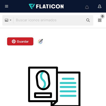
0
Guardar