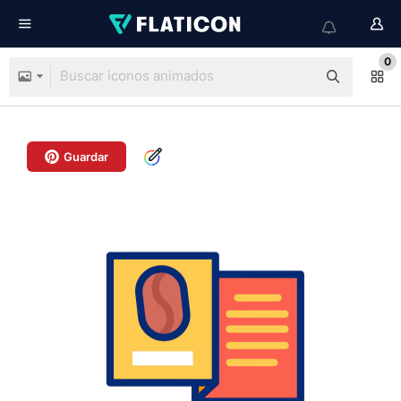
0
Guardar