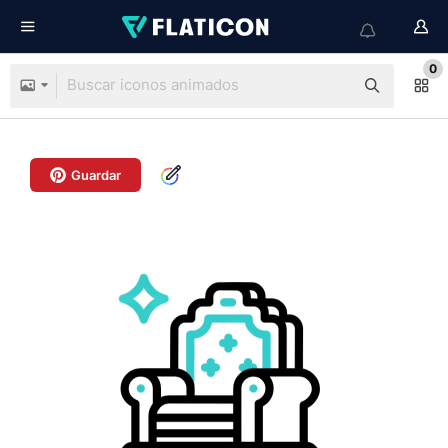
0
Guardar