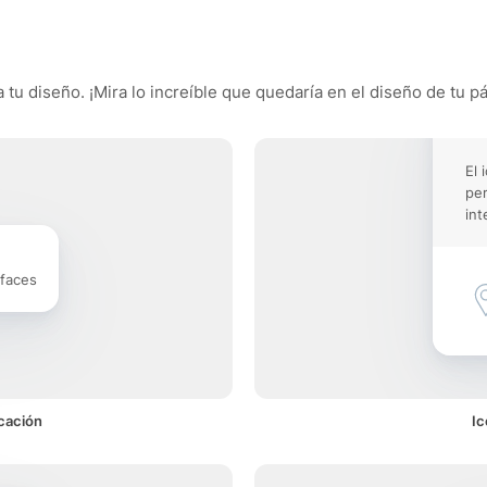
 tu diseño. ¡Mira lo increíble que quedaría en el diseño de tu pá
El 
pe
int
rfaces
cación
Ic