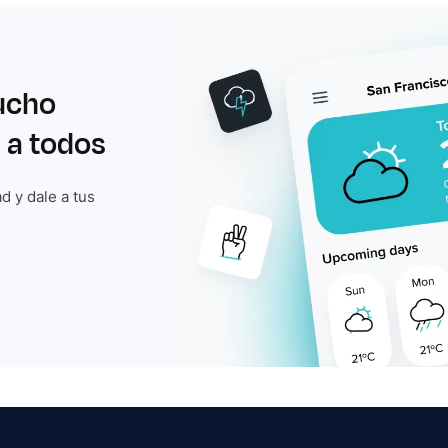
ucho
 a todos
d y dale a tus