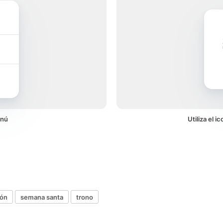
enú
Utiliza el 
ión
semana santa
trono