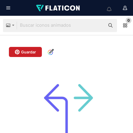
0
Guardar