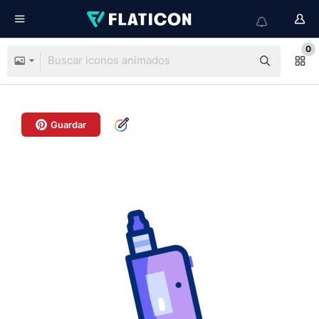
0
Guardar