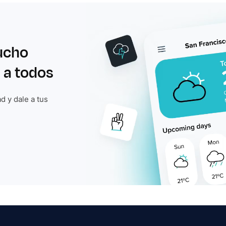
ucho
 a todos
d y dale a tus