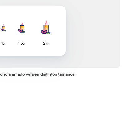
1x
1.5x
2x
 icono animado vela en distintos tamaños