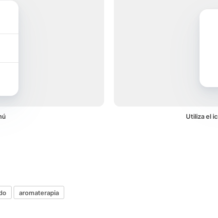
nú
Utiliza el
ado
aromaterapia