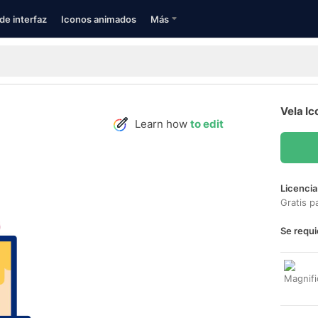
de interfaz
Iconos animados
Más
Vela Ic
Learn how
to edit
Licencia
Gratis p
Se requi