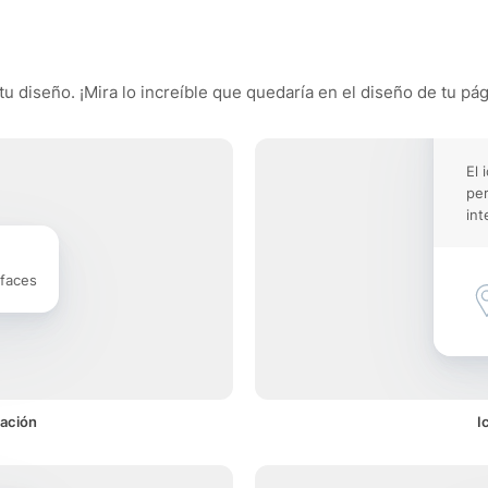
tu diseño. ¡Mira lo increíble que quedaría en el diseño de tu pág
El 
pe
int
rfaces
cación
I