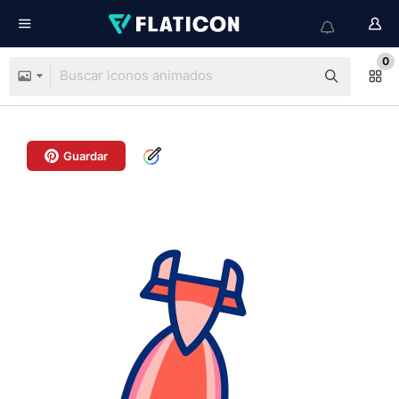
0
Guardar