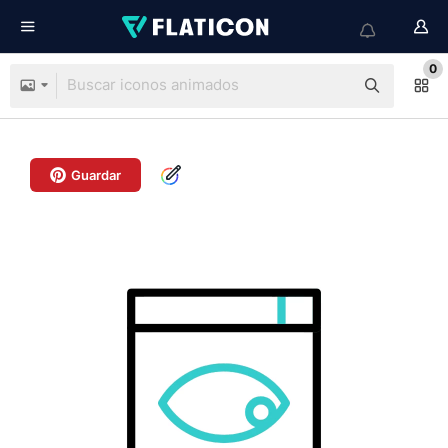
0
Guardar