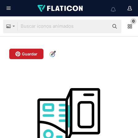
0
Guardar