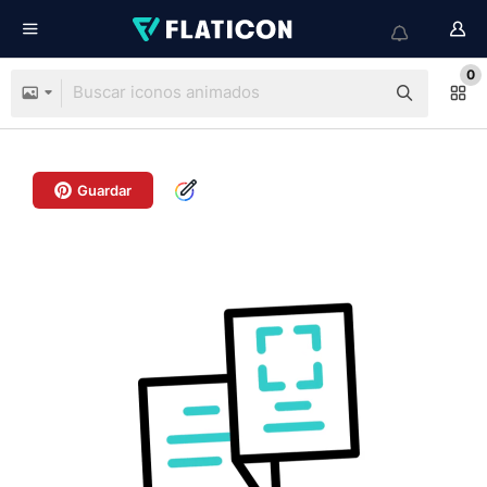
0
Guardar