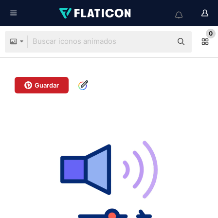
0
Guardar