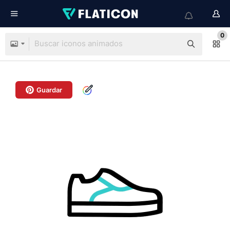
0
Guardar