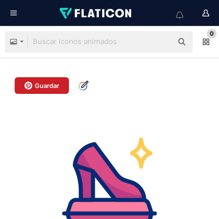
0
Guardar