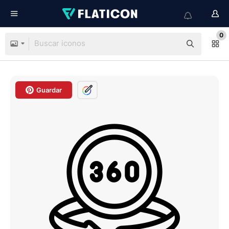
0
Guardar