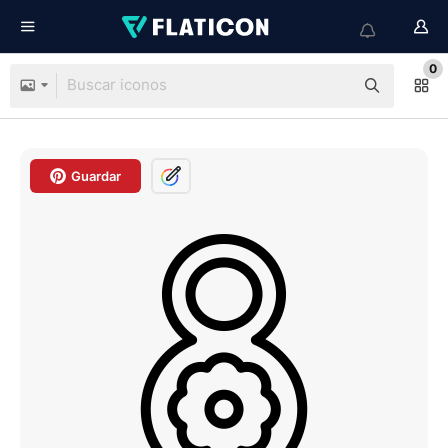
0
Guardar