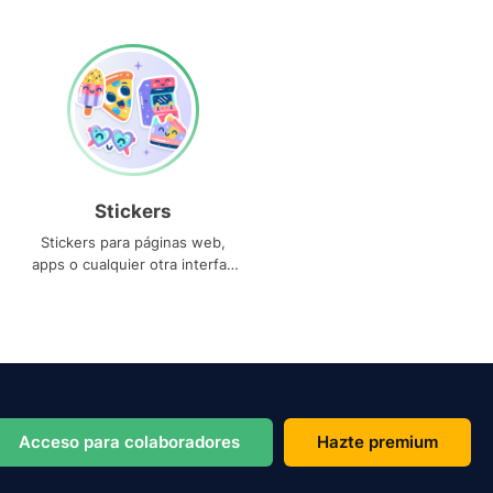
Stickers
Stickers para páginas web,
apps o cualquier otra interfaz
que necesites
Acceso para colaboradores
Hazte premium