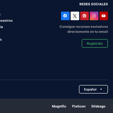
REDES SOCIALES
s
nosotros
Consigue recursos exclusivos
ia
directamente en tu email
os
Regístrate
Español
Magnific
Flaticon
Slidesgo