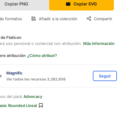
Copiar PNG
Copiar SVG
ás formatos
Añadir a la colección
Compartir
 de Flaticon
ara uso personal o comercial con atribución.
Más información
ere atribución
¿Cómo atribuir?
Magnific
Seguir
Ver todos los recursos 3,282,856
nos del pack
Advocacy
asic Rounded Lineal