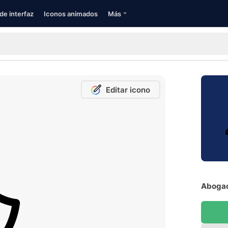
de interfaz
Iconos animados
Más
Editar icono
Abogac