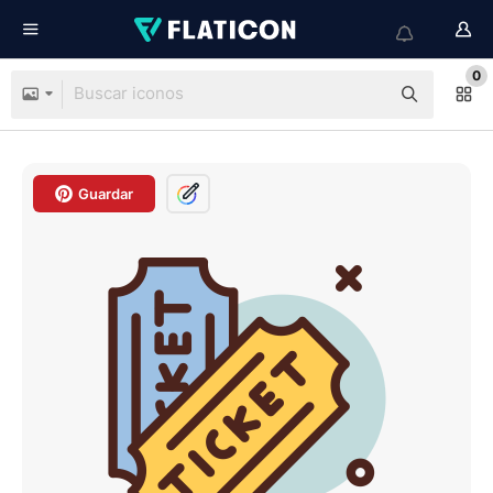
0
Guardar