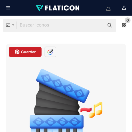
0
Guardar