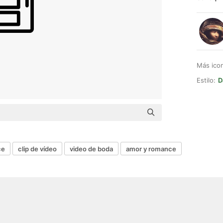
Más ico
Estilo:
D
ce
clip de vídeo
video de boda
amor y romance