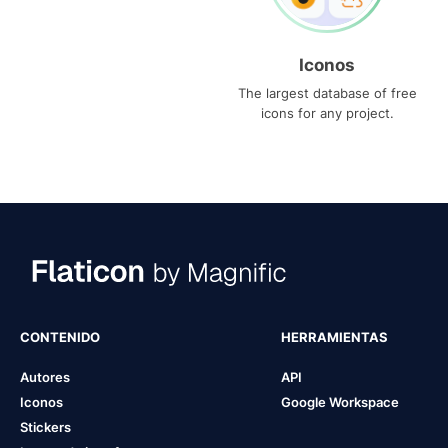
Iconos
The largest database of free
icons for any project.
CONTENIDO
HERRAMIENTAS
Autores
API
Iconos
Google Workspace
Stickers