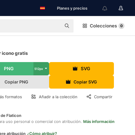
Planes y precios
Colecciones
0
 icono gratis
PNG
SVG
512px
Copiar PNG
Copiar SVG
ás formatos
Añadir a la colección
Compartir
 de Flaticon
ara uso personal o comercial con atribución.
Más información
ere atribución
¿Cómo atribuir?