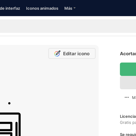
de interfaz
Iconos animados
Más
Editar icono
Acortar
M
Licencia
Gratis p
Se requi