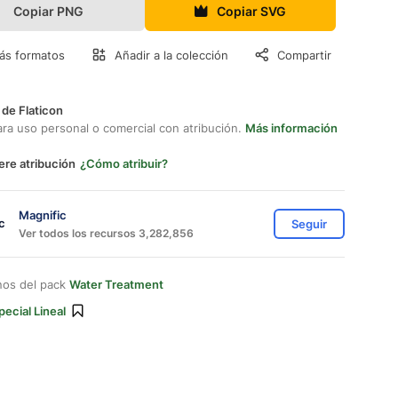
Copiar PNG
Copiar SVG
ás formatos
Añadir a la colección
Compartir
 de Flaticon
ara uso personal o comercial con atribución.
Más información
ere atribución
¿Cómo atribuir?
Magnific
Seguir
Ver todos los recursos 3,282,856
nos del pack
Water Treatment
pecial Lineal