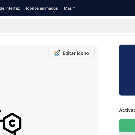
de interfaz
Iconos animados
Más
Editar icono
Activad