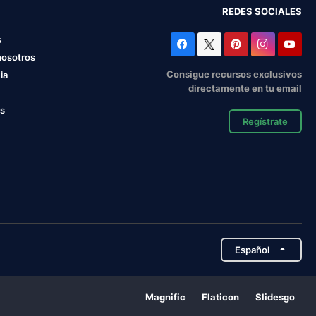
REDES SOCIALES
s
nosotros
Consigue recursos exclusivos
ia
directamente en tu email
os
Regístrate
Español
Magnific
Flaticon
Slidesgo