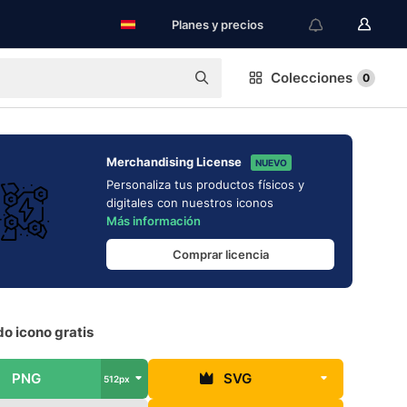
Planes y precios
Colecciones
0
Merchandising License
NUEVO
Personaliza tus productos físicos y
digitales con nuestros iconos
Más información
Comprar licencia
o icono gratis
PNG
SVG
512px