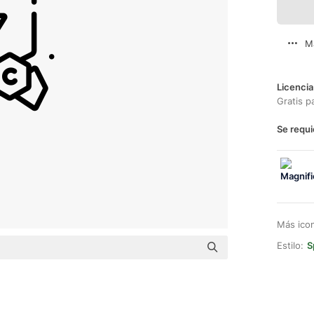
M
Licencia
Gratis p
Se requi
Más ico
Estilo:
S