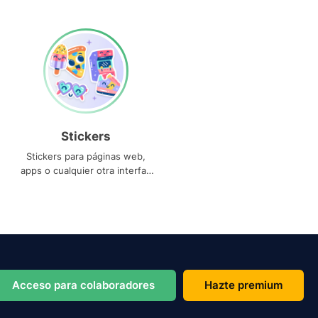
Stickers
Stickers para páginas web,
apps o cualquier otra interfaz
que necesites
Acceso para colaboradores
Hazte premium