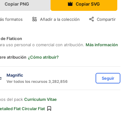
Copiar PNG
Copiar SVG
ás formatos
Añadir a la colección
Compartir
 de Flaticon
ara uso personal o comercial con atribución.
Más información
ere atribución
¿Cómo atribuir?
Magnific
Seguir
Ver todos los recursos 3,282,856
nos del pack
Curriculum Vitae
etailed Flat Circular Flat