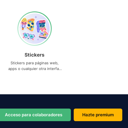
Stickers
Stickers para páginas web,
apps o cualquier otra interfaz
que necesites
Acceso para colaboradores
Hazte premium