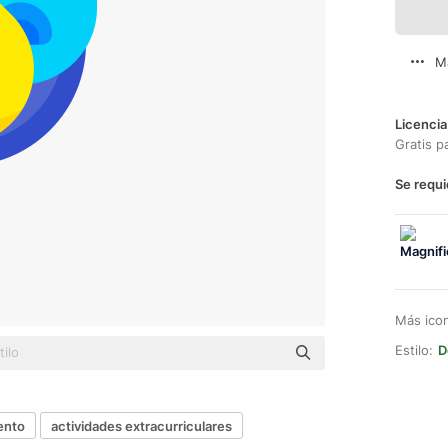
M
Licencia
Gratis p
Se requi
Más ico
Estilo:
D
ento
actividades extracurriculares