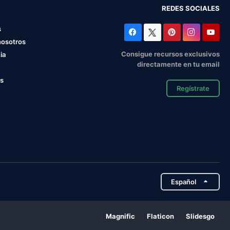
REDES SOCIALES
s
nosotros
Consigue recursos exclusivos
ia
directamente en tu email
os
Regístrate
Español
Magnific
Flaticon
Slidesgo