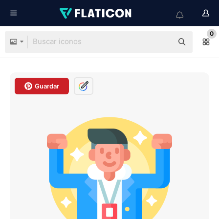
0
Guardar