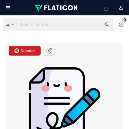
0
Guardar