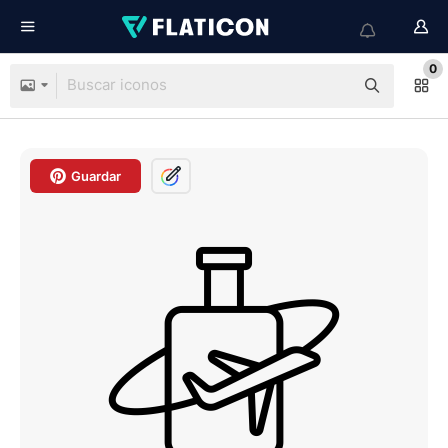
0
Guardar