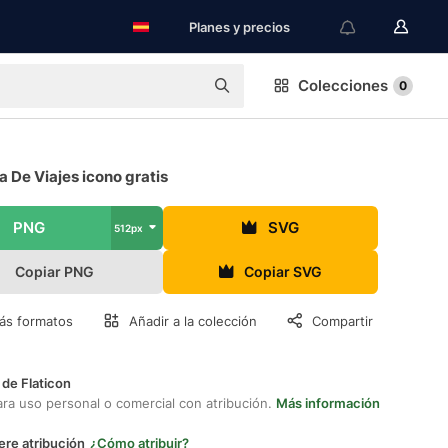
Planes y precios
Colecciones
0
 De Viajes icono gratis
PNG
SVG
512px
Copiar PNG
Copiar SVG
ás formatos
Añadir a la colección
Compartir
 de Flaticon
ara uso personal o comercial con atribución.
Más información
ere atribución
¿Cómo atribuir?