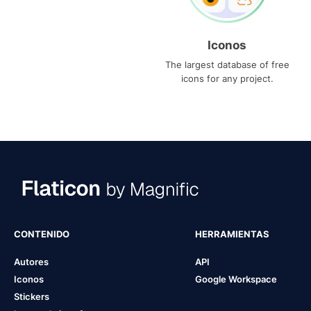
Iconos
The largest database of free
icons for any project.
CONTENIDO
HERRAMIENTAS
Autores
API
Iconos
Google Workspace
Stickers