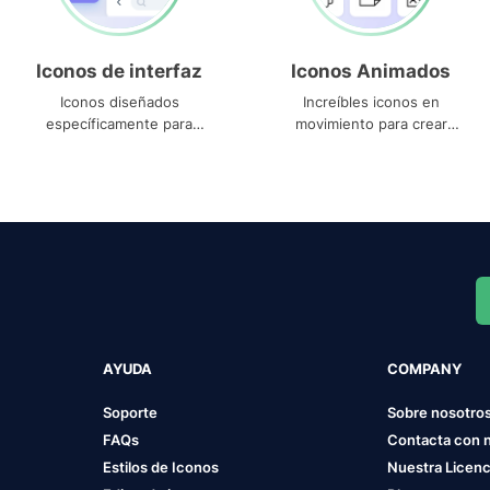
Iconos de interfaz
Iconos Animados
Iconos diseñados
Increíbles iconos en
específicamente para
movimiento para crear
interfaces
proyectos dinámicos
AYUDA
COMPANY
Soporte
Sobre nosotro
FAQs
Contacta con 
Estilos de Iconos
Nuestra Licenc