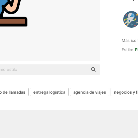
Más ico
Estilo:
P
o de llamadas
entrega logística
agencia de viajes
negocios y f