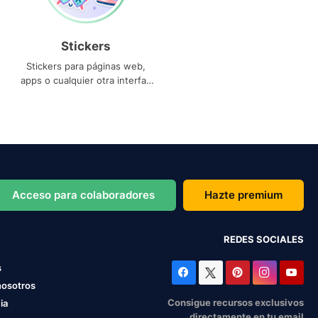
Stickers
Stickers para páginas web,
apps o cualquier otra interfaz
que necesites
Acceso para colaboradores
Hazte premium
REDES SOCIALES
s
nosotros
Consigue recursos exclusivos
ia
directamente en tu email