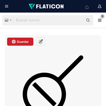
0
Guardar