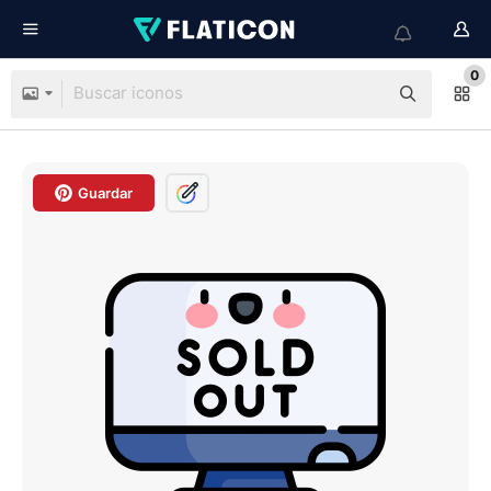
0
Guardar